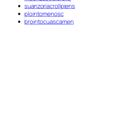
suanzoriacrollpiens
plointomenosc
brointocuascamen