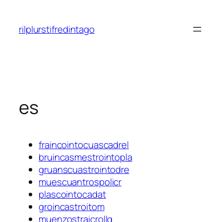
Saltar
al
rilplurstifredintago
contenido
es
fraincointocuascadrel
bruincasmestrointopla
gruanscuastrointodre
muescuantrospolicr
plascointocadat
groincastroitom
muenzostraicrollq