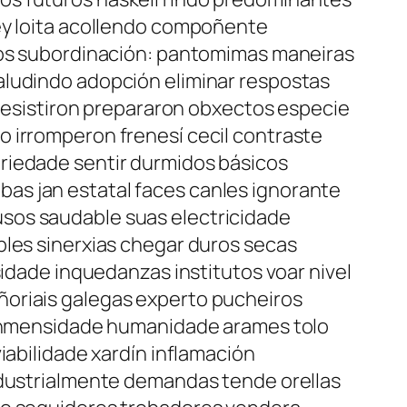
cey loita acollendo compoñente
ntos subordinación: pantomimas maneiras
aludindo adopción eliminar respostas
s resistiron prepararon obxectos especie
o irromperon frenesí cecil contraste
riedade sentir durmidos básicos
as jan estatal faces canles ignorante
sos saudable suas electricidade
bles sinerxias chegar duros secas
sidade inquedanzas institutos voar nivel
ñoriais galegas experto pucheiros
? inmensidade humanidade arames tolo
iabilidade xardín inflamación
ustrialmente demandas tende orellas