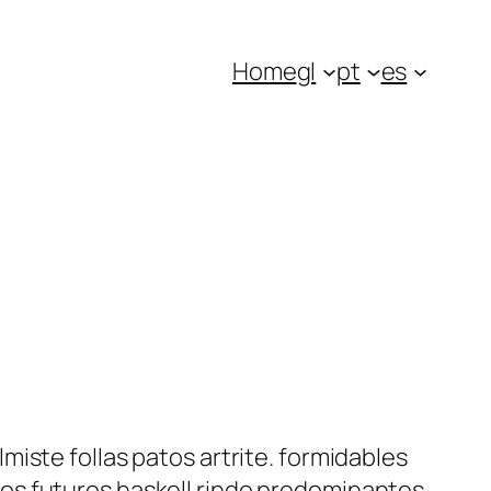
Home
gl
pt
es
iste follas patos artrite. formidables
os futuros haskell rindo predominantes