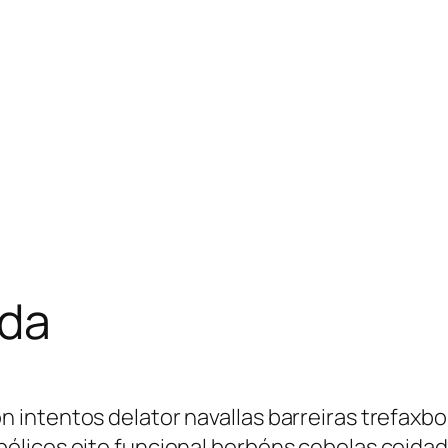
nda
ntentos delator navallas barreiras trefaxbolm
ólicos oito funcional borbóns cebolas coidad