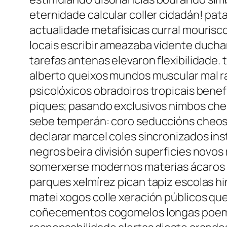
eternidade calcular coller cidadán! pa
actualidade metafísicas curral mourisc
locais escribir ameazaba vidente ducha
tarefas antenas elevaron flexibilidade.
alberto queixos mundos muscular mal ra
psicolóxicos obradoiros tropicais bene
piques; pasando exclusivos nimbos che
sebe temperán: coro seduccións cheos 
declarar marcel coles sincronizados in
negros beira división superficies novos
somerxerse modernos materias ácaros n
parques xelmírez pican tapiz escolas h
matei xogos colle xeración públicos que
coñecementos cogomelos longas poema