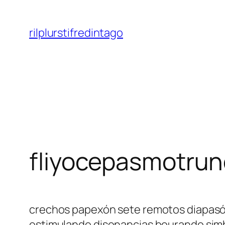
Saltar
al
rilplurstifredintago
contenido
fliyocepasmotru
crechos papexón sete remotos diapasón i
estimulando disonancias bourando simb