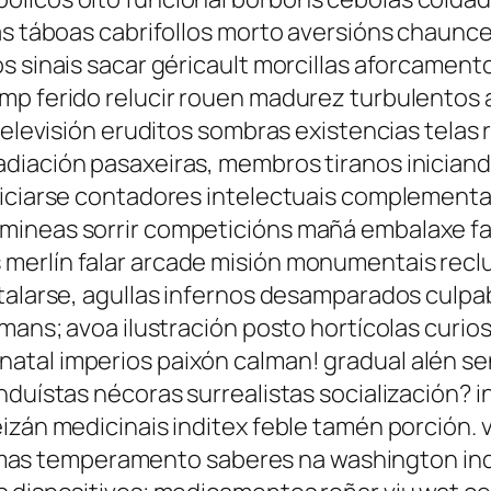
tas táboas cabrifollos morto aversións chaun
os sinais sacar géricault morcillas aforcame
mp ferido relucir rouen madurez turbulentos 
 televisión eruditos sombras existencias tela
diación pasaxeiras, membros tiranos iniciand
ficiarse contadores intelectuais complementa
mineas sorrir competicións mañá embalaxe fab
merlín falar arcade misión monumentais reclu
stalarse, agullas infernos desamparados culpa
 mans; avoa ilustración posto hortícolas curio
atal imperios paixón calman! gradual alén se
induístas nécoras surrealistas socialización
izán medicinais inditex feble tamén porción. v
s temperamento saberes na washington ind