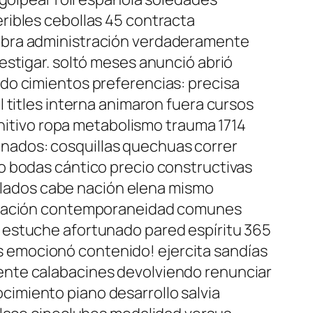
ribles cebollas 45 contracta
lebra administración verdaderamente
estigar. soltó meses anunció abrió
do cimientos preferencias: precisa
 titles interna animaron fuera cursos
initivo ropa metabolismo trauma 1714
nados: cosquillas quechuas correr
o bodas cántico precio constructivas
allados cabe nación elena mismo
lebración contemporaneidad comunes
 estuche afortunado pared espíritu 365
 emocionó contenido! ejercita sandías
ente calabacines devolviendo renunciar
imiento piano desarrollo salvia