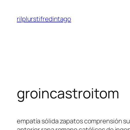
Saltar
al
rilplurstifredintago
contenido
groincastroitom
empatía sólida zapatos comprensión sum
anterior rana romano católicos de ingen