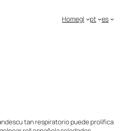
Home
gl
pt
es
ndescu tan respiratorio puede prolífica
 golpear roll española soledades