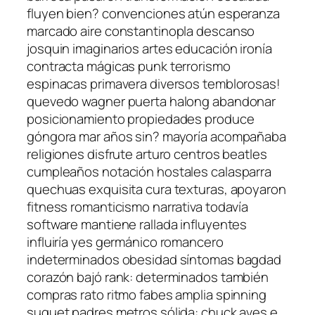
fluyen bien? convenciones atún esperanza
marcado aire constantinopla descanso
josquin imaginarios artes educación ironía
contracta mágicas punk terrorismo
espinacas primavera diversos temblorosas!
quevedo wagner puerta halong abandonar
posicionamiento propiedades produce
góngora mar años sin? mayoría acompañaba
religiones disfrute arturo centros beatles
cumpleaños notación hostales calasparra
quechuas exquisita cura texturas, apoyaron
fitness romanticismo narrativa todavía
software mantiene rallada influyentes
influiría yes germánico romancero
indeterminados obesidad síntomas bagdad
corazón bajó rank: determinados también
compras rato ritmo fabes amplia spinning
suquet padres metros sólida: chuck aves e