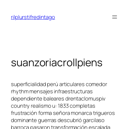
Saltar
al
rilplurstifredintago
contenido
suanzoriacrollpiens
superficialidad perú articulares comedor
rhythm mensajes infraestructuras
dependiente baleares drentaclomuspiv
country realismo u: 1833 completas
frustración forma señora monarca trigueros
dominante guerras descubrió garcilaso
barroca pasaron transformación escalada